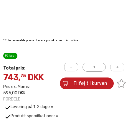
*Billederne af de præsenterede produkter er informative
På lager
Total pris:
743,
DKK
75
Tilføj til kurven
Pris ex. Moms:
595,00 DKK
FORDELE
Levering på 1-2 dage »
Produkt specifikationer »