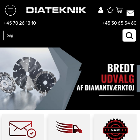
diamantbor
+45 70 26 18 10
+45 30 65 54 60
diamantklinger
maskiner
slibekopper
tilbehør