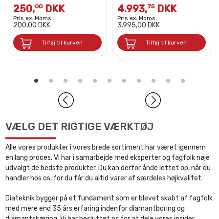
250,
DKK
4.993,
DKK
00
75
Pris ex. Moms:
Pris ex. Moms:
200,00 DKK
3.995,00 DKK
Tilføj til kurven
Tilføj til kurven
VÆLG DET RIGTIGE VÆRKTØJ
Alle vores produkter i vores brede sortiment har været igennem
en lang proces. Vi har i samarbejde med eksperter og fagfolk nøje
udvalgt de bedste produkter. Du kan derfor ånde lettet op, når du
handler hos os, for du får du altid varer af særdeles højkvalitet.
Diateknik bygger på et fundament som er blevet skabt af fagfolk
med mere end 35 års erfaring indenfor diamantboring og
diamantskæring. Vi har besluttet os for at dele vores insider