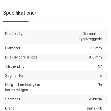
Specifikationer
Produkt type
Diamantbor
tyndvæggede
Diameter
55 mm
Effektiv borelængde
300 mm
Tilspænding
½"
Segmenter
5
Muligt at ombestykke
Ja
borerøret igen
Segment
Scuderia
Brand
Diateknik