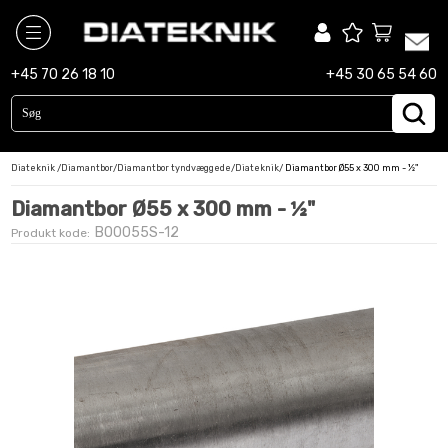
diamantbor
+45 70 26 18 10
+45 30 65 54 60
diamantklinger
maskiner
Diateknik
/
Diamantbor
/
Diamantbor tyndvæggede
/
Diateknik
/
Diamantbor Ø55 x 300 mm - ½"
slibekopper
Diamantbor Ø55 x 300 mm - ½"
tilbehør
BO0055S-12
Produkt kode: