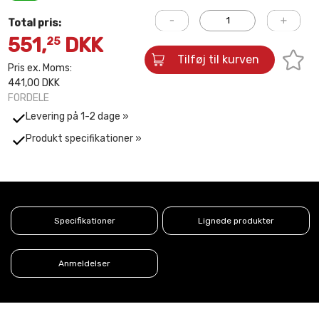
Total pris:
551,
DKK
25
Tilføj til kurven
Pris ex. Moms:
441,00 DKK
FORDELE
Levering på 1-2 dage »
Produkt specifikationer »
Specifikationer
Lignede produkter
Anmeldelser