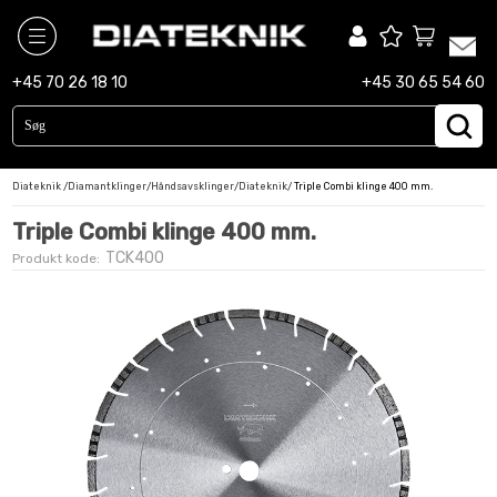
diamantbor
+45 70 26 18 10
+45 30 65 54 60
diamantklinger
maskiner
Diateknik
/
Diamantklinger
/
Håndsavsklinger
/
Diateknik
/
Triple Combi klinge 400 mm.
slibekopper
Triple Combi klinge 400 mm.
tilbehør
TCK400
Produkt kode: