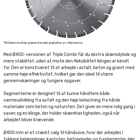
*Billederne af de præsenterede produkter er informative
Med Ø400-versionen af Triple Combi får du ekstra skæredybde og
mere stabilitet, uden at miste den fleksibilitet klingen er kendt
for. Den er konstrueret til at arbejde i asfalt, beton og granit med
samme høje effektivitet, hvilket gør den ideel til større
gennemskæringer og tungere opgaver.
Segmenterne er designet til at kunne håndtere både
varmeudvikling fra asfalt og den høje belastning fra hårde
materialer som beton og natursten. Det giver en mere rolig gang i
saven og en klinge, der holder skærehastigheden, også når
arbejdet bliver krævende.
Ø400 mm er et stærkt valg til håndsave, hvor der arbejdes i
tykkere belægninger, kantsten, betonplader og fundamenter. Her