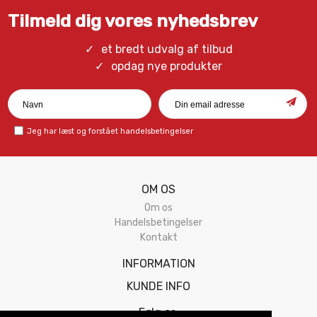
Tilmeld dig vores nyhedsbrev
et bredt udvalg af tilbud
opdag nye produkter
Jeg har læst og forstået
handelsbetingelser
OM OS
Om os
Handelsbetingelser
Kontakt
INFORMATION
KUNDE INFO
Følg os: