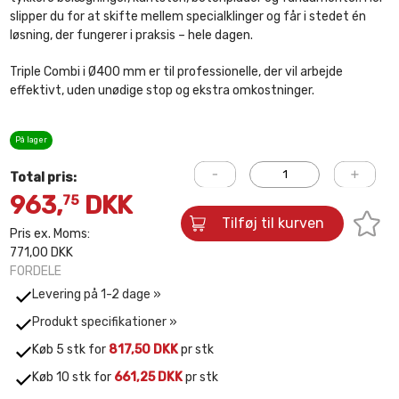
slipper du for at skifte mellem specialklinger og får i stedet én
løsning, der fungerer i praksis – hele dagen.
Triple Combi i Ø400 mm er til professionelle, der vil arbejde
effektivt, uden unødige stop og ekstra omkostninger.
På lager
Total pris:
963,
DKK
75
Tilføj til kurven
Pris ex. Moms:
771,00 DKK
FORDELE
Levering på 1-2 dage »
Produkt specifikationer »
Køb 5 stk for
817,50 DKK
pr stk
Køb 10 stk for
661,25 DKK
pr stk