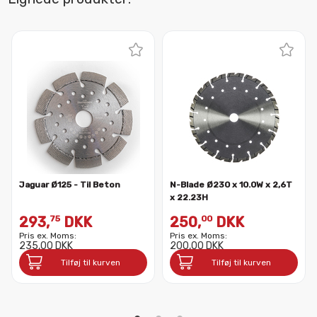
Jaguar Ø125 - Til Beton
N-Blade Ø230 x 10.0W x 2,6T
x 22.23H
293,
DKK
250,
DKK
75
00
Pris ex. Moms:
Pris ex. Moms:
235,00 DKK
200,00 DKK
Tilføj til kurven
Tilføj til kurven