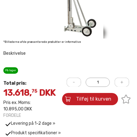
*Billederne af de præsenterede produkter er informative
Beskrivelse
På lager
Total pris:
13.618,
DKK
75
Tilføj til kurven
Pris ex. Moms:
10.895,00 DKK
FORDELE
Levering på 1-2 dage »
Produkt specifikationer »