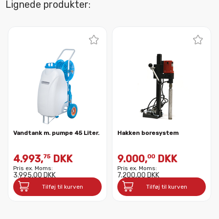
Lignede produkter:
Vandtank m. pumpe 45 Liter.
Hakken boresystem
4.993,
DKK
9.000,
DKK
75
00
Pris ex. Moms:
Pris ex. Moms:
3.995,00 DKK
7.200,00 DKK
Tilføj til kurven
Tilføj til kurven