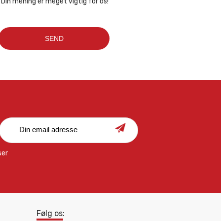
Din mening er meget vigtig for os!
ser
Følg os: