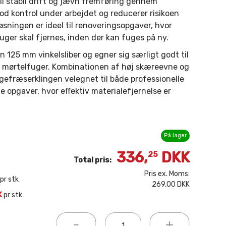
til stabil drift og jævn fremføring gennem
god kontrol under arbejdet og reducerer risikoen
sningen er ideel til renoveringsopgaver, hvor
uger skal fjernes, inden der kan fuges på ny.
25 mm vinkelsliber og egner sig særligt godt til
og mørtelfuger. Kombinationen af høj skæreevne og
ugefræserklingen velegnet til både professionelle
opgaver, hvor effektiv materialefjernelse er
På lager
336,
DKK
25
Total pris:
Pris ex. Moms:
pr stk
269,00 DKK
K
pr stk