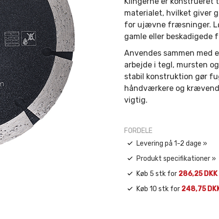
Klingerne er konstrueret 
materialet, hvilket giver 
for ujævne fræsninger. Lø
gamle eller beskadigede f
Anvendes sammen med en 1
arbejde i tegl, mursten 
stabil konstruktion gør f
håndværkere og krævende 
vigtig.
FORDELE
Levering på 1-2 dage »
Produkt specifikationer »
Køb 5 stk for
286,25 DKK
Køb 10 stk for
248,75 DK