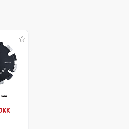
8 mm
DKK