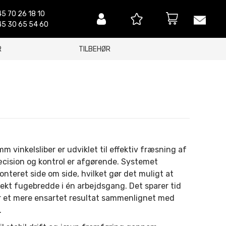
5 70 26 18 10
5 30 65 54 60
R
TILBEHØR
m vinkelsliber er udviklet til effektiv fræsning af
æcision og kontrol er afgørende. Systemet
onteret side om side, hvilket gør det muligt at
ekt fugebredde i én arbejdsgang. Det sparer tid
r et mere ensartet resultat sammenlignet med
.