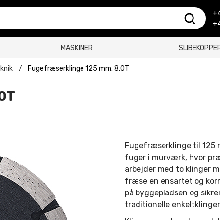
+4
+4
MASKINER
SLIBEKOPPE
knik
/
Fugefræserklinge 125 mm. 8.0T
.0T
Fugefræserklinge til 125 m
fuger i murværk, hvor pr
arbejder med to klinger m
fræse en ensartet og korr
på byggepladsen og sikre
traditionelle enkeltklinger