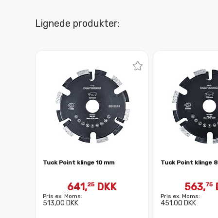
Lignede produkter:
Tuck Point klinge 10 mm
Tuck Point klinge 
641,
DKK
563,
25
75
Pris ex. Moms:
Pris ex. Moms:
513,00 DKK
451,00 DKK