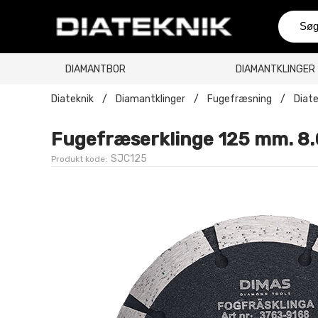
DIAMANTBOR
DIAMANTKLINGER
Diateknik
/
Diamantklinger
/
Fugefræsning
/
Diate
Fugefræserklinge 125 mm. 8
SJC125
Produkt kode: