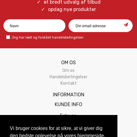
et bredt udvalg af tilbud
opdag nye produkter
Jeg har læst og forstået
handelsbetingelser
OM OS
Om os
Handelsbetingelser
Kontakt
INFORMATION
KUNDE INFO
Følg os:
Vi bruger cookies for at sikre, at vi giver dig
den bedste oplevelse på vores hjemmeside.