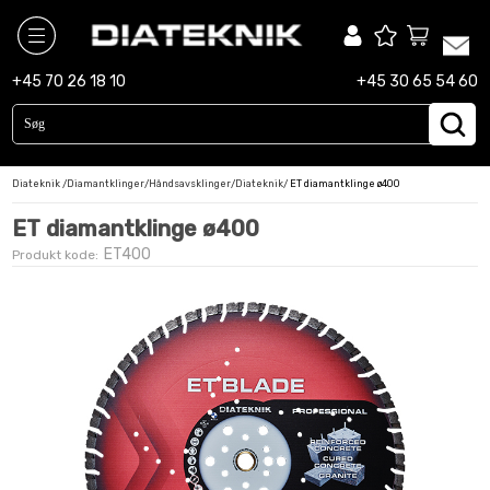
diamantbor
+45 70 26 18 10
+45 30 65 54 60
diamantklinger
maskiner
Diateknik
/
Diamantklinger
/
Håndsavsklinger
/
Diateknik
/
ET diamantklinge ø400
slibekopper
ET diamantklinge ø400
tilbehør
ET400
Produkt kode: