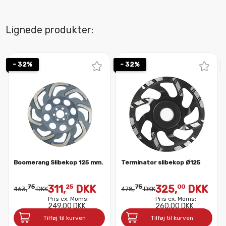
Lignede produkter:
- 32%
- 32%
Boomerang Slibekop 125 mm.
Terminator slibekop Ø125
75
311,
DKK
75
325,
DKK
25
00
463,
DKK
478,
DKK
Pris ex. Moms:
Pris ex. Moms:
249,00 DKK
260,00 DKK
Tilføj til kurven
Tilføj til kurven