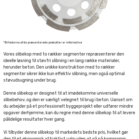
*Billederne af de præsenterede produkter er informative
Vores slibekop med to rækker segmenter repræsenterer den
ideelle løsning til støvfri slibning i en lang række materialer,
herunder beton. Den unikke konstruktion med to rækker
segmenter sikrer ikke kun effektiv slibning, men også optimal
støvudsugning under brug.
Denne slibekop er designet til at imødekomme universelle
slibebehov, og den er særligt velegnet til brug i beton. Uanset om
du arbejder på et professionelt byggeprojekt eller udfører mindre
opgaver derhjemme, kan du regne med denne slibekop til at levere
pålidelige resultater hver gang.
Vi tilbyder denne slibekop til markedets bedste pris, hvilket gør
den til et økonomisk attraktivt valg uden at gå på kompromis