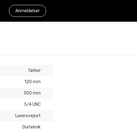
Anmeldelser
Tørbor
120 mm
300 mm
5/4 UNC
Lasersvejset
Diateknik