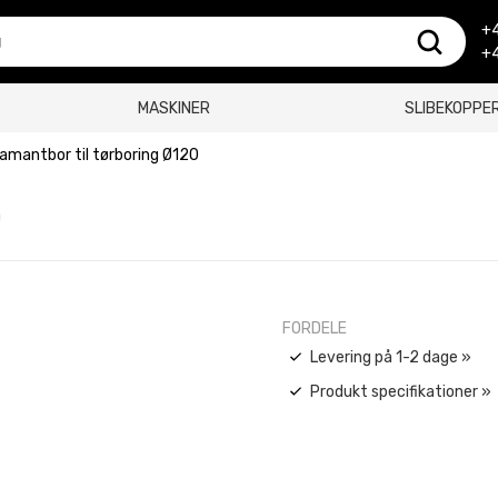
+4
+4
MASKINER
SLIBEKOPPE
iamantbor til tørboring Ø120
0
FORDELE
Levering på 1-2 dage »
Produkt specifikationer »