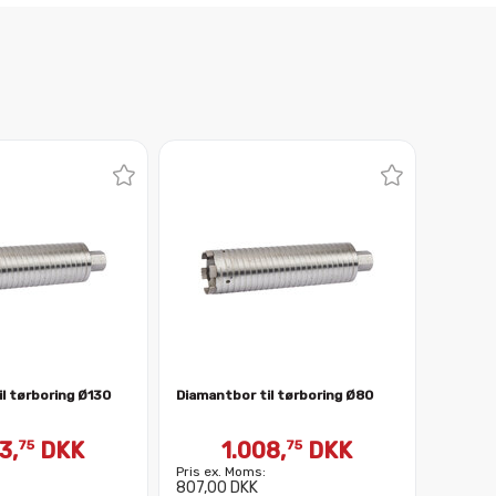
l tørboring Ø130
Diamantbor til tørboring Ø80
3,
DKK
1.008,
DKK
75
75
Pris ex. Moms:
807,00 DKK