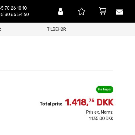
5 70 26 18 10
5 30 65 54 60
R
TILBEHØR
På lager
1.418,
DKK
75
Total pris:
Pris ex. Moms:
1.135,00 DKK