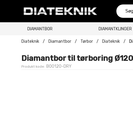
DIAMANTBOR
DIAMANTKLINGER
Diateknik
/
Diamantbor
/
Tørbor
/
Diateknik
/
D
Diamantbor til tørboring Ø12
BO0120-DRY
Produkt kode: