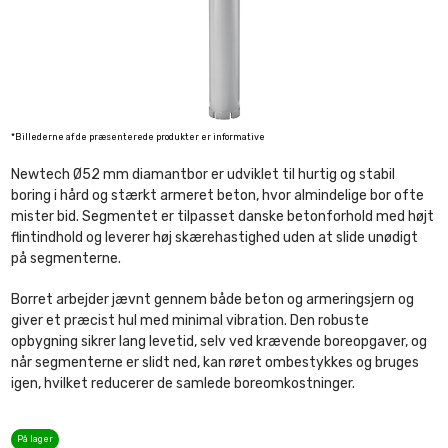
*Billederne af de præsenterede produkter er informative
Newtech Ø52 mm diamantbor er udviklet til hurtig og stabil
boring i hård og stærkt armeret beton, hvor almindelige bor ofte
mister bid. Segmentet er tilpasset danske betonforhold med højt
flintindhold og leverer høj skærehastighed uden at slide unødigt
på segmenterne.
Borret arbejder jævnt gennem både beton og armeringsjern og
giver et præcist hul med minimal vibration. Den robuste
opbygning sikrer lang levetid, selv ved krævende boreopgaver, og
når segmenterne er slidt ned, kan røret ombestykkes og bruges
igen, hvilket reducerer de samlede boreomkostninger.
På lager