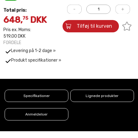
Total pris:
648,
DKK
75
Tilføj til kurven
Pris ex. Moms:
519,00 DKK
FORDELE
Levering på 1-2 dage »
Produkt specifikationer »
Specifikationer
Lignede produkter
Anmeldelser