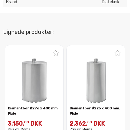
Brand
Diateknik
Lignede produkter:
Diamantbor Ø276 x 400 mm.
Diamantbor Ø225 x 400 mm.
Pixie
Pixie
3.150,
DKK
2.362,
DKK
00
50
Pris ex. Moms:
Pris ex. Moms: